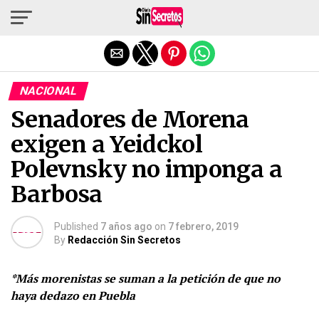
Salir de la versión móvil
NACIONAL
Senadores de Morena
exigen a Yeidckol
Polevnsky no imponga a
Barbosa
Published
7 años ago
on
7 febrero, 2019
By
Redacción Sin Secretos
*Más morenistas se suman a la petición de que no
haya dedazo en Puebla