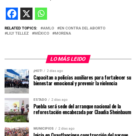
RELATED TOPICS:
AMLO
EN CONTRA DEL ABORTO
LILY TELLEZ
MÉXICO
MORENA
LO MÁS LEIDO
¡HOT!
2 días ago
Capacitan a policías auxiliares para fortalecer su
bienestar emocional y prevenir la violencia
ESTADO
2 días ago
Puebla será sede del arranque nacional de la
reforestación encabezada por Claudia Sheinbaum
MUNICIPIOS
2 días ago
Inicia en Cuautlancingo construcción del parque