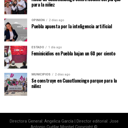
para la niñez
OPINIÓN
2 días ago
Puebla apuesta por la inteligencia artificial
ESTADO
1 día ago
Feminicidios en Puebla bajan un 60 por ciento
MUNICIPIOS
2 días ago
Se construye en Cuautlancingo parque para la
niñez
Directora General: Angelica García | Director editorial: Jose
Antonio Cuéllar Montiel Copyright ©