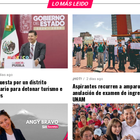
LO MÁS LEIDO
días ago
¡HOT!
2 días ago
uesta por un distrito
Aspirantes recurren a amparo
ario para detonar turismo e
anulación de examen de ingre
es
UNAM