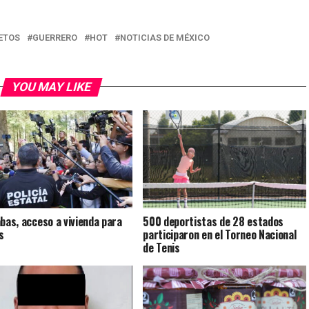
ETOS
GUERRERO
HOT
NOTICIAS DE MÉXICO
YOU MAY LIKE
abas, acceso a vivienda para
500 deportistas de 28 estados
s
participaron en el Torneo Nacional
de Tenis