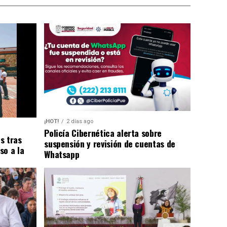
¡HOT!
2 días ago
Policía Cibernética alerta sobre
s tras
suspensión y revisión de cuentas de
so a la
Whatsapp