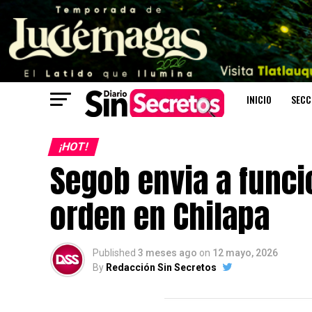
INICIO
SECC
¡HOT!
Segob envia a funci
orden en Chilapa
Published
3 meses ago
on
12 mayo, 2026
By
Redacción Sin Secretos