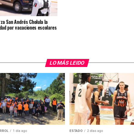
za San Andrés Cholula la
dad por vacaciones escolares
LO MÁS LEIDO
RROL
1 día ago
ESTADO
2 días ago