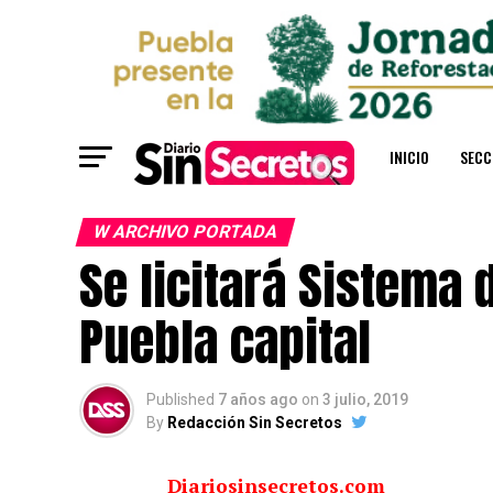
INICIO
SECC
W ARCHIVO PORTADA
Se licitará Sistema 
Puebla capital
Published
7 años ago
on
3 julio, 2019
By
Redacción Sin Secretos
Diariosinsecretos.com