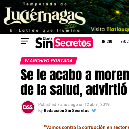
INICIO
SECC
W ARCHIVO PORTADA
Se le acabo a moren
de la salud, advirti
Published
7 años ago
on
12 abril, 2019
By
Redacción Sin Secretos
“Vamos contra la corrupción en sector 