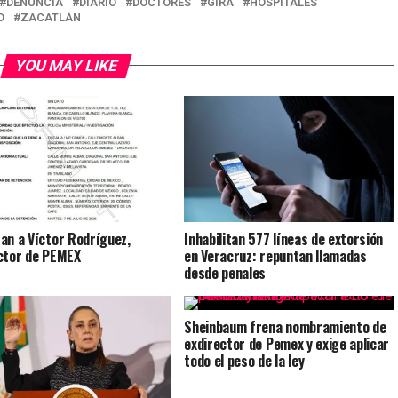
DENUNCIA
DIARIO
DOCTORES
GIRA
HOSPITALES
D
ZACATLÁN
YOU MAY LIKE
an a Víctor Rodríguez,
Inhabilitan 577 líneas de extorsión
ctor de PEMEX
en Veracruz: repuntan llamadas
desde penales
Sheinbaum frena nombramiento de
exdirector de Pemex y exige aplicar
todo el peso de la ley