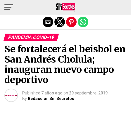
Salir de la versión móvil
PANDEMIA COVID-19
Se fortalecerá el beisbol en
San Andrés Cholula;
inauguran nuevo campo
deportivo
Published
7 años ago
on
29 septiembre, 2019
By
Redacción Sin Secretos