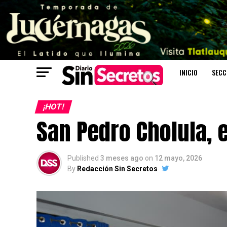
INICIO
SECC
¡HOT!
San Pedro Cholula,
Published
3 meses ago
on
12 mayo, 2026
By
Redacción Sin Secretos