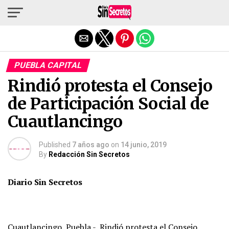
Salir de la versión móvil
PUEBLA CAPITAL
Rindió protesta el Consejo
de Participación Social de
Cuautlancingo
Published
7 años ago
on
14 junio, 2019
By
Redacción Sin Secretos
Diario Sin Secretos
Cuautlancingo, Puebla.- Rindió protesta el Consejo