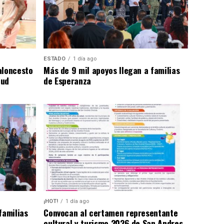
ESTADO
1 día ago
aloncesto
Más de 9 mil apoyos llegan a familias
tud
de Esperanza
¡HOT!
1 día ago
familias
Convocan al certamen representante
cultural y turismo 2026 de San Andres