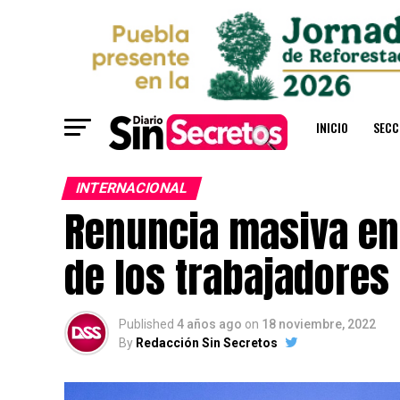
INICIO
SECC
INTERNACIONAL
Renuncia masiva en 
de los trabajadores
Published
4 años ago
on
18 noviembre, 2022
By
Redacción Sin Secretos