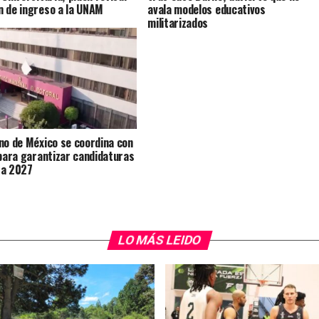
 de ingreso a la UNAM
avala modelos educativos
militarizados
no de México se coordina con
 para garantizar candidaturas
 a 2027
LO MÁS LEIDO