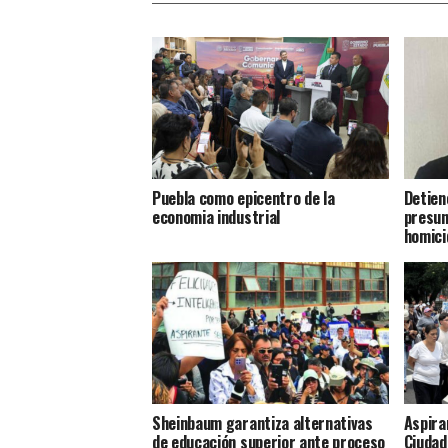
Puebla como epicentro de la
Detien
economia industrial
presun
homici
Sheinbaum garantiza alternativas
Aspira
de educación superior ante proceso
Ciudad