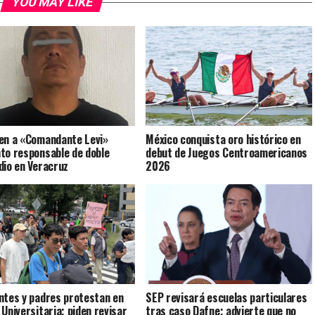
YOU MAY LIKE
en a «Comandante Levi»
México conquista oro histórico en
to responsable de doble
debut de Juegos Centroamericanos
dio en Veracruz
2026
ntes y padres protestan en
SEP revisará escuelas particulares
 Universitaria; piden revisar
tras caso Dafne; advierte que no