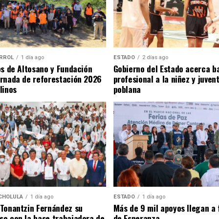
RROL
1 día ago
ESTADO
2 días ago
os de Altosano y Fundación
Gobierno del Estado acerca b
rnada de reforestación 2026
profesional a la niñez y juven
linos
poblana
CHOLULA
1 día ago
ESTADO
1 día ago
Tonantzin Fernández su
Más de 9 mil apoyos llegan a 
o con la base trabajadora de
de Esperanza