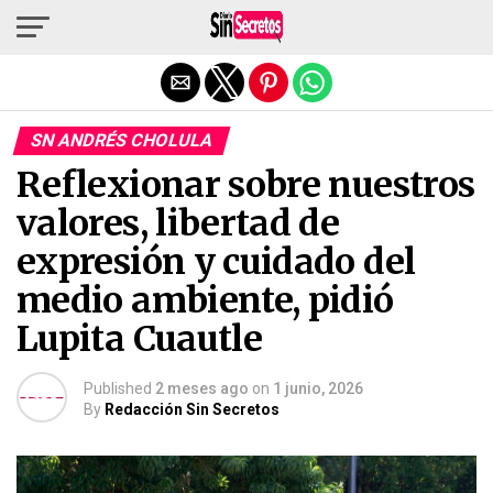
Salir de la versión móvil
SN ANDRÉS CHOLULA
Reflexionar sobre nuestros
valores, libertad de
expresión y cuidado del
medio ambiente, pidió
Lupita Cuautle
Published
2 meses ago
on
1 junio, 2026
By
Redacción Sin Secretos