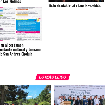
n Los Molinos
Jirón de niebla: el silencio también
cuenta historias
an al certamen
entante cultural y turismo
e San Andres Cholula
LO MÁS LEIDO