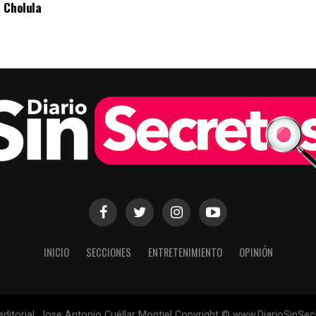
 Cholula
INICIO
SECCIONES
ENTRETENIMIENTO
OPINIÓN
 editorial: Jose Antonio Cuéllar Montiel Copyright © www.DiarioSinSe