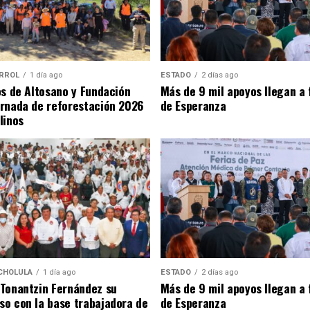
RROL
1 día ago
ESTADO
2 días ago
os de Altosano y Fundación
Más de 9 mil apoyos llegan a 
rnada de reforestación 2026
de Esperanza
linos
CHOLULA
1 día ago
ESTADO
2 días ago
Tonantzin Fernández su
Más de 9 mil apoyos llegan a 
o con la base trabajadora de
de Esperanza