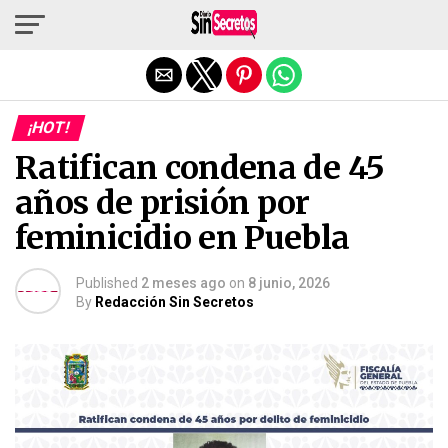
Salir de la versión móvil
¡HOT!
Ratifican condena de 45
años de prisión por
feminicidio en Puebla
Published
2 meses ago
on
8 junio, 2026
By
Redacción Sin Secretos