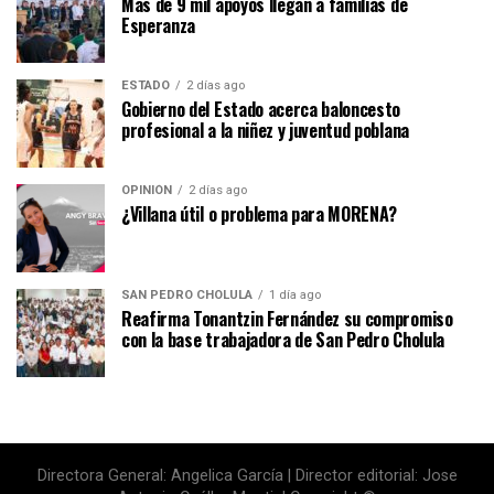
Más de 9 mil apoyos llegan a familias de
Esperanza
ESTADO
2 días ago
Gobierno del Estado acerca baloncesto
profesional a la niñez y juventud poblana
OPINIÓN
2 días ago
¿Villana útil o problema para MORENA?
SAN PEDRO CHOLULA
1 día ago
Reafirma Tonantzin Fernández su compromiso
con la base trabajadora de San Pedro Cholula
Directora General: Angelica García | Director editorial: Jose