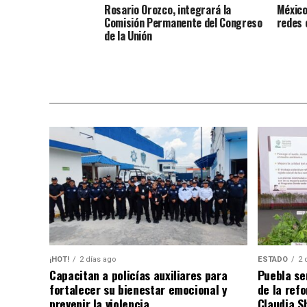
Rosario Orozco, integrará la
México
Comisión Permanente del Congreso
redes 
de la Unión
¡HOT!
2 días ago
ESTADO
2 
Capacitan a policías auxiliares para
Puebla se
fortalecer su bienestar emocional y
de la ref
prevenir la violencia
Claudia S