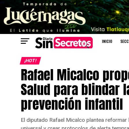
INICIO
SECC
¡HOT!
Rafael Micalco prop
Salud para blindar 
prevención infantil
El diputado Rafael Micalco plantea reformar 
universal y crear protocolos de alerta tempra