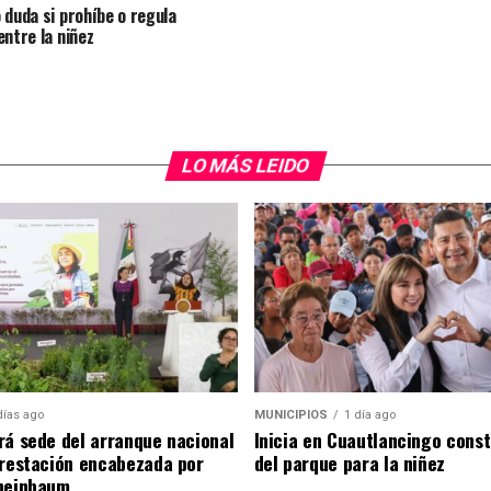
 duda si prohíbe o regula
entre la niñez
LO MÁS LEIDO
días ago
MUNICIPIOS
1 día ago
rá sede del arranque nacional
Inicia en Cuautlancingo cons
orestación encabezada por
del parque para la niñez
heinbaum