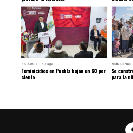
ESTADO
1 día ago
MUNICIPIOS
Feminicidios en Puebla bajan un 60 por
Se constr
ciento
para la ni