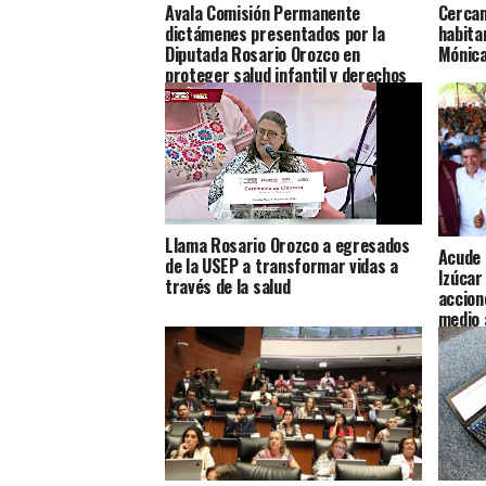
Avala Comisión Permanente
Cercan
dictámenes presentados por la
habita
Diputada Rosario Orozco en
Mónic
proteger salud infantil y derechos
de jornaleros en Canadá
Llama Rosario Orozco a egresados
Acude 
de la USEP a transformar vidas a
Izúcar
través de la salud
accion
medio 