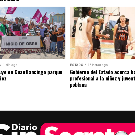
1 día ago
ESTADO
18 horas ago
uye en Cuautlancingo parque
Gobierno del Estado acerca b
ñez
profesional a la niñez y juven
poblana