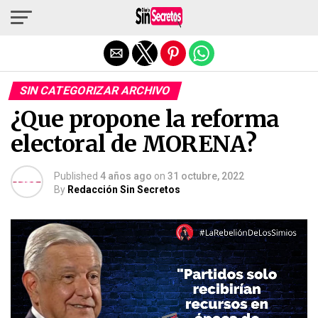
Salir de la versión móvil
SIN CATEGORIZAR ARCHIVO
¿Que propone la reforma
electoral de MORENA?
Published
4 años ago
on
31 octubre, 2022
By
Redacción Sin Secretos