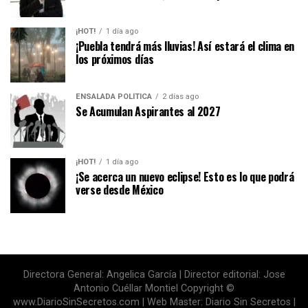
¡HOT!
1 día ago
¡Puebla tendrá más lluvias! Así estará el clima en
los próximos días
ENSALADA POLÍTICA
2 días ago
Se Acumulan Aspirantes al 2027
¡HOT!
1 día ago
¡Se acerca un nuevo eclipse! Esto es lo que podrá
verse desde México
Directora General: Angelica García | Director editorial: Jose
Antonio Cuéllar Montiel Copyright ©
www.DiarioSinSecretos.com | Web Master: Diario Sin Secretos |