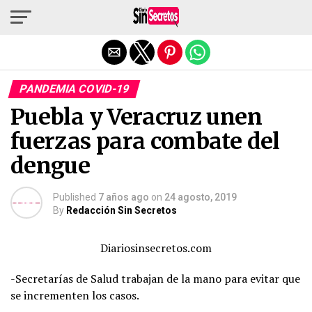
Salir de la versión móvil
PANDEMIA COVID-19
Puebla y Veracruz unen
fuerzas para combate del
dengue
Published
7 años ago
on
24 agosto, 2019
By
Redacción Sin Secretos
Diariosinsecretos.com
-Secretarías de Salud trabajan de la mano para evitar que
se incrementen los casos.