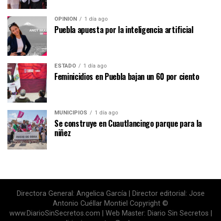
OPINIÓN
1 día ago
Puebla apuesta por la inteligencia artificial
ESTADO
1 día ago
Feminicidios en Puebla bajan un 60 por ciento
MUNICIPIOS
1 día ago
Se construye en Cuautlancingo parque para la
niñez
Directora General: Angelica García | Director editorial: Jose
Antonio Cuéllar Montiel Copyright ©
www.DiarioSinSecretos.com | Web Master: Diario Sin Secretos |