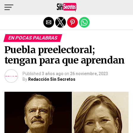
Salir de la versión móvil
EN POCAS PALABRAS
Puebla preelectoral;
tengan para que aprendan
Published
3 años ago
on
26 noviembre, 2023
By
Redacción Sin Secretos