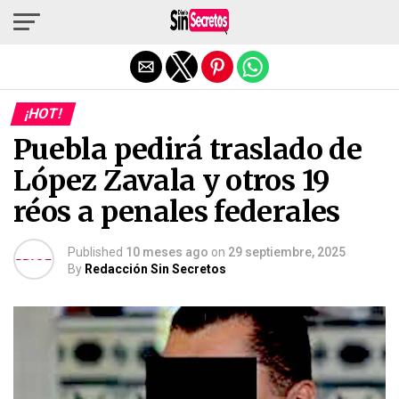
Salir de la versión móvil
¡HOT!
Puebla pedirá traslado de
López Zavala y otros 19
réos a penales federales
Published
10 meses ago
on
29 septiembre, 2025
By
Redacción Sin Secretos