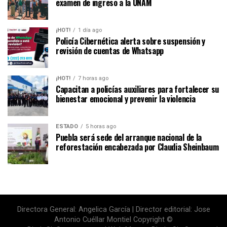
examen de ingreso a la UNAM
¡HOT!
1 día ago
Policía Cibernética alerta sobre suspensión y
revisión de cuentas de Whatsapp
¡HOT!
7 horas ago
Capacitan a policías auxiliares para fortalecer su
bienestar emocional y prevenir la violencia
ESTADO
5 horas ago
Puebla será sede del arranque nacional de la
reforestación encabezada por Claudia Sheinbaum
Directora General: Angelica García | Director editorial: Jose
Antonio Cuéllar Montiel Copyright ©