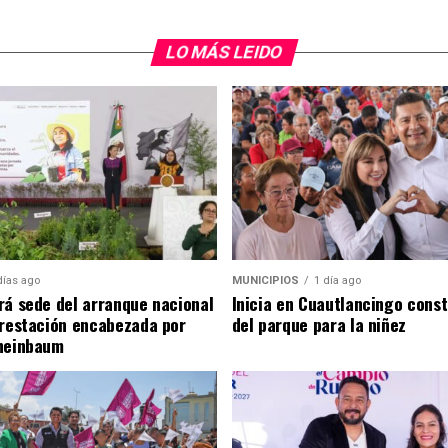
LO MÁS LEIDO
días ago
MUNICIPIOS
1 día ago
rá sede del arranque nacional
Inicia en Cuautlancingo cons
orestación encabezada por
del parque para la niñez
heinbaum