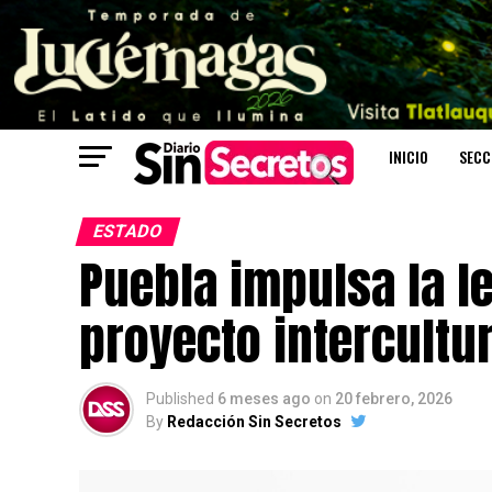
INICIO
SECC
ESTADO
Puebla impulsa la 
proyecto intercultur
Published
6 meses ago
on
20 febrero, 2026
By
Redacción Sin Secretos