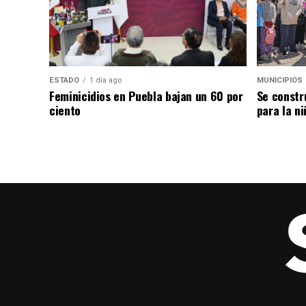
ESTADO
1 día ago
MUNICIPIOS
Feminicidios en Puebla bajan un 60 por
Se constr
ciento
para la ni