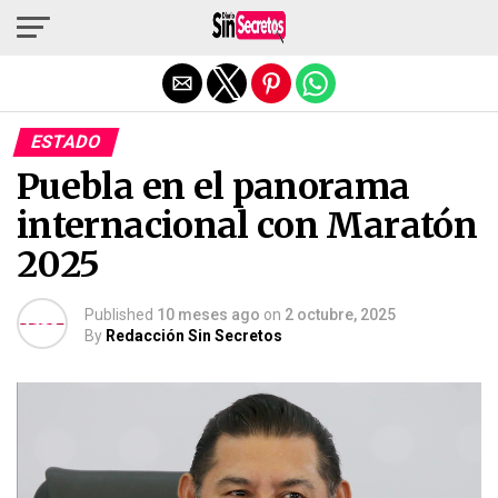
Salir de la versión móvil
ESTADO
Puebla en el panorama
internacional con Maratón
2025
Published
10 meses ago
on
2 octubre, 2025
By
Redacción Sin Secretos