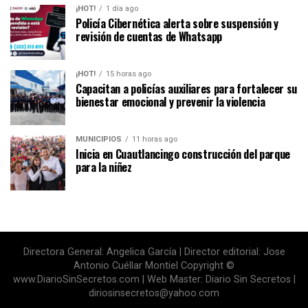
¡HOT!
1 día ago
Policía Cibernética alerta sobre suspensión y
revisión de cuentas de Whatsapp
¡HOT!
15 horas ago
Capacitan a policías auxiliares para fortalecer su
bienestar emocional y prevenir la violencia
MUNICIPIOS
11 horas ago
Inicia en Cuautlancingo construcción del parque
para la niñez
Directora General: Angelica García | Director editorial: Jose
Antonio Cuéllar Montiel Copyright ©
www.DiarioSinSecretos.com | Web Master: Diario Sin Secretos |
diriosinsecretos@yahoo.com