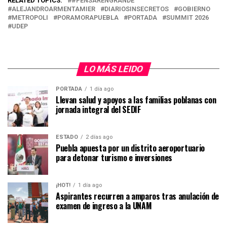
RELATED TOPICS:
#PENSARENGRANDE
ALEJANDROARMENTAMIER
DIARIOSINSECRETOS
GOBIERNO
METROPOLI
PORAMORAPUEBLA
PORTADA
SUMMIT 2026
UDEP
LO MÁS LEIDO
PORTADA
1 día ago
Llevan salud y apoyos a las familias poblanas con
jornada integral del SEDIF
ESTADO
2 días ago
Puebla apuesta por un distrito aeroportuario
para detonar turismo e inversiones
¡HOT!
1 día ago
Aspirantes recurren a amparos tras anulación de
examen de ingreso a la UNAM