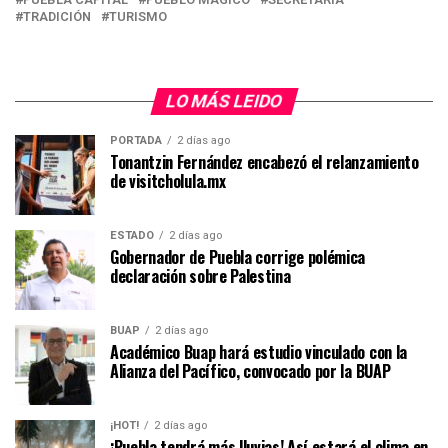
TRADICIÓN
TURISMO
LO MÁS LEIDO
PORTADA
2 días ago
Tonantzin Fernández encabezó el relanzamiento
de visitcholula.mx
ESTADO
2 días ago
Gobernador de Puebla corrige polémica
declaración sobre Palestina
BUAP
2 días ago
Académico Buap hará estudio vinculado con la
Alianza del Pacífico, convocado por la BUAP
¡HOT!
2 días ago
¡Puebla tendrá más lluvias! Así estará el clima en