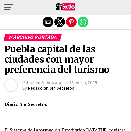
Salir de la versión móvil
W ARCHIVO PORTADA
Puebla capital de las
ciudades con mayor
preferencia del turismo
Published
8 años ago
on
16 enero, 2019
By
Redacción Sin Secretos
Diario Sin Secretos
El Sistema de Información Estadística DATATUR, registra