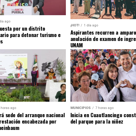
día ago
¡HOT!
1 día ago
uesta por un distrito
Aspirantes recurren a amparo
ario para detonar turismo e
anulación de examen de ingre
es
UNAM
 horas ago
MUNICIPIOS
7 horas ago
rá sede del arranque nacional
Inicia en Cuautlancingo cons
orestación encabezada por
del parque para la niñez
heinbaum