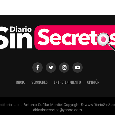
INICIO
SECCIONES
ENTRETENIMIENTO
OPINIÓN
 editorial: Jose Antonio Cuéllar Montiel Copyright © www.DiarioSinSe
diriosinsecretos@yahoo.com