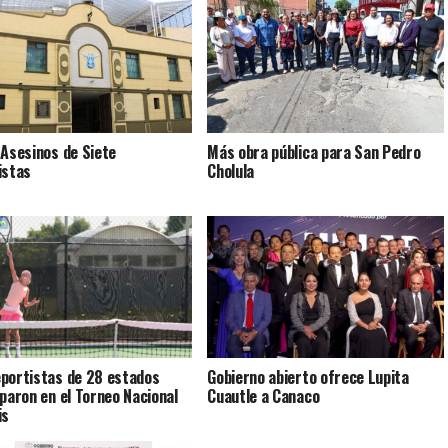
 Asesinos de Siete
Más obra pública para San Pedro
istas
Cholula
portistas de 28 estados
Gobierno abierto ofrece Lupita
iparon en el Torneo Nacional
Cuautle a Canaco
is