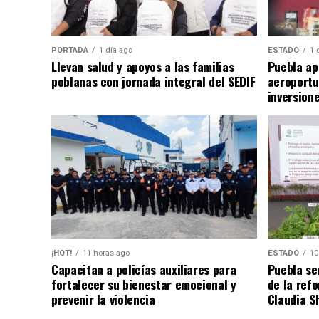
PORTADA
1 día ago
ESTADO
1 
Llevan salud y apoyos a las familias
Puebla ap
poblanas con jornada integral del SEDIF
aeroportu
inversion
¡HOT!
11 horas ago
ESTADO
10
Capacitan a policías auxiliares para
Puebla se
fortalecer su bienestar emocional y
de la ref
prevenir la violencia
Claudia S