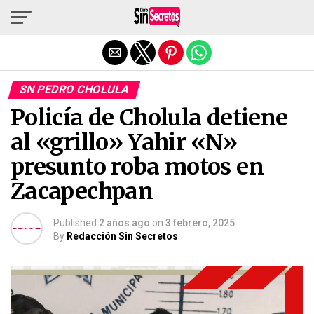
Salir de la versión móvil
SN PEDRO CHOLULA
Policía de Cholula detiene
al «grillo» Yahir «N»
presunto roba motos en
Zacapechpan
Published
2 años ago
on
3 febrero, 2025
By
Redacción Sin Secretos