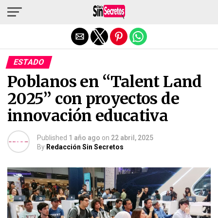
Salir de la versión móvil
ESTADO
Poblanos en “Talent Land
2025” con proyectos de
innovación educativa
Published
1 año ago
on
22 abril, 2025
By
Redacción Sin Secretos