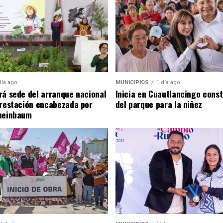
día ago
MUNICIPIOS
1 día ago
rá sede del arranque nacional
Inicia en Cuautlancingo cons
orestación encabezada por
del parque para la niñez
heinbaum