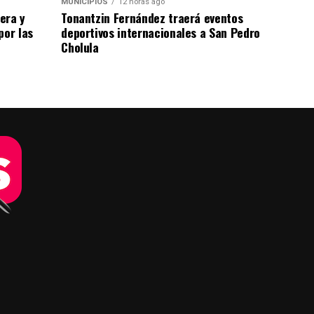
MUNICIPIOS
12 horas ago
era y
Tonantzin Fernández traerá eventos
por las
deportivos internacionales a San Pedro
Cholula