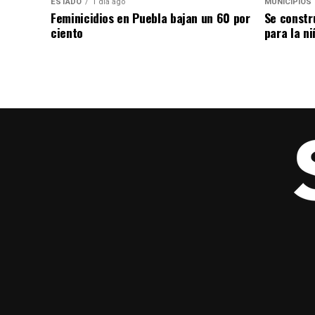
ESTADO
1 día ago
MUNICIPIOS
Feminicidios en Puebla bajan un 60 por
Se constr
ciento
para la ni