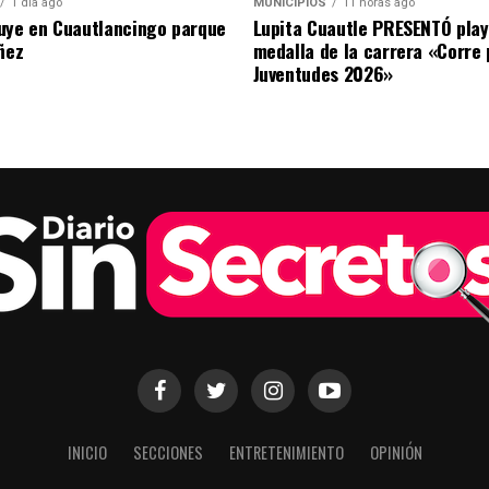
1 día ago
MUNICIPIOS
11 horas ago
uye en Cuautlancingo parque
Lupita Cuautle PRESENTÓ play
ñez
medalla de la carrera «Corre 
Juventudes 2026»
INICIO
SECCIONES
ENTRETENIMIENTO
OPINIÓN