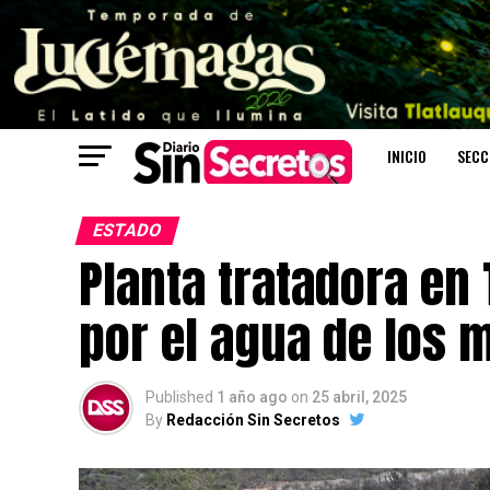
INICIO
SECC
ESTADO
Planta tratadora en 
por el agua de los 
Published
1 año ago
on
25 abril, 2025
By
Redacción Sin Secretos