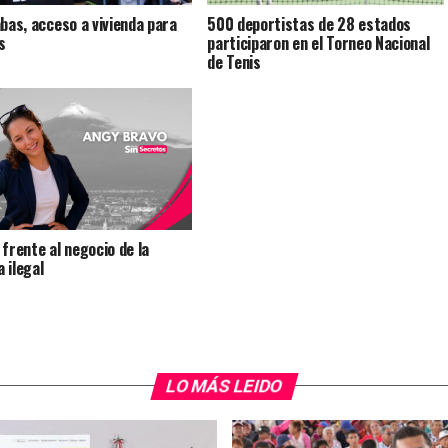
abas, acceso a vivienda para
500 deportistas de 28 estados
s
participaron en el Torneo Nacional
de Tenis
 frente al negocio de la
 ilegal
LO MÁS LEIDO