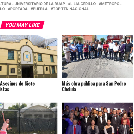
TURAL UNIVERSITARIO DE LA BUAP
LILIA CEDILLO
METROPOLI
LLO
PORTADA
PUEBLA
TOP TEN NACIONAL
YOU MAY LIKE
 Asesinos de Siete
Más obra pública para San Pedro
istas
Cholula