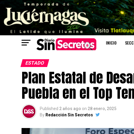
INICIO
SECC
ESTADO
Plan Estatal de Desa
Puebla en el Top Te
Published
2 años ago
on
28 enero, 2025
By
Redacción Sin Secretos