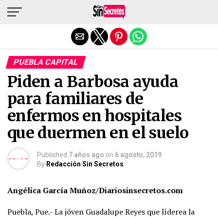
Salir de la versión móvil
PUEBLA CAPITAL
Piden a Barbosa ayuda
para familiares de
enfermos en hospitales
que duermen en el suelo
Published
7 años ago
on
6 agosto, 2019
By
Redacción Sin Secretos
Angélica García Muñoz/Diariosinsecretos.com
Puebla, Pue.- La jóven Guadalupe Reyes que líderea la