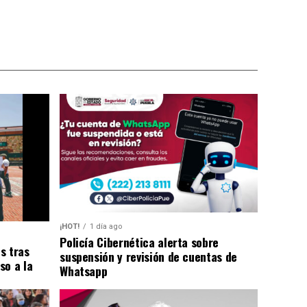
¡HOT!
1 día ago
Policía Cibernética alerta sobre
s tras
suspensión y revisión de cuentas de
so a la
Whatsapp