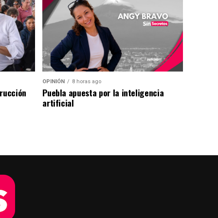
OPINIÓN
8 horas ago
trucción
Puebla apuesta por la inteligencia
artificial