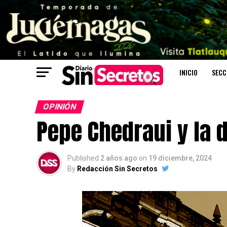
INICIO
SECC
OPINIÓN
Pepe Chedraui y la
Published
2 años ago
on
19 diciembre, 2024
By
Redacción Sin Secretos