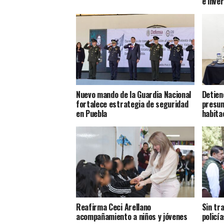
e inve
Nuevo mando de la Guardia Nacional
Detien
fortalece estrategia de seguridad
presun
en Puebla
habita
Reafirma Ceci Arellano
Sin tr
acompañamiento a niños y jóvenes
policía