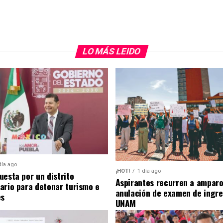
LO MÁS LEIDO
día ago
¡HOT!
1 día ago
uesta por un distrito
Aspirantes recurren a amparo
ario para detonar turismo e
anulación de examen de ingre
es
UNAM