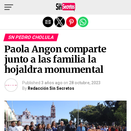
Salir de la versión móvil
SN PEDRO CHOLULA
Paola Angon comparte
junto a las familia la
hojaldra monumental
Published
3 años ago
on
28 octubre, 2023
By
Redacción Sin Secretos