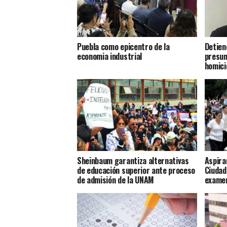
Puebla como epicentro de la
Detien
economia industrial
presun
homici
Sheinbaum garantiza alternativas
Aspira
de educación superior ante proceso
Ciudad
de admisión de la UNAM
examen