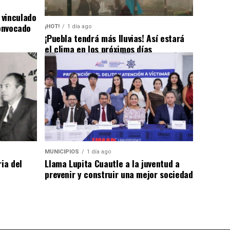
 vinculado
convocado
¡HOT!
1 día ago
¡Puebla tendrá más lluvias! Así estará
el clima en los próximos días
MUNICIPIOS
1 día ago
ia del
Llama Lupita Cuautle a la juventud a
prevenir y construir una mejor sociedad