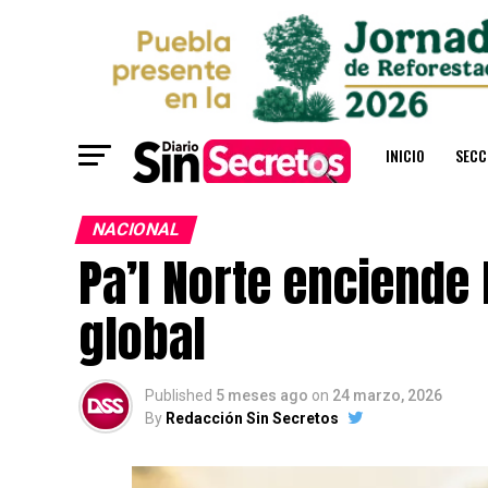
INICIO
SECC
NACIONAL
Pa’l Norte enciend
global
Published
5 meses ago
on
24 marzo, 2026
By
Redacción Sin Secretos