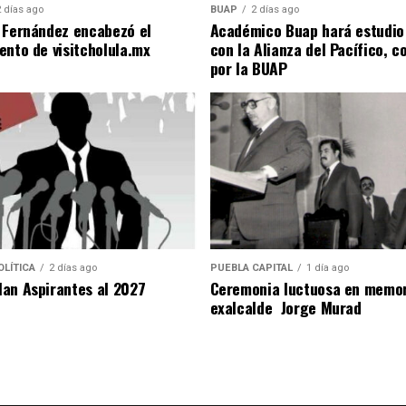
2 días ago
BUAP
2 días ago
 Fernández encabezó el
Académico Buap hará estudio
ento de visitcholula.mx
con la Alianza del Pacífico, 
por la BUAP
LÍTICA
2 días ago
PUEBLA CAPITAL
1 día ago
an Aspirantes al 2027
Ceremonia luctuosa en memor
exalcalde Jorge Murad