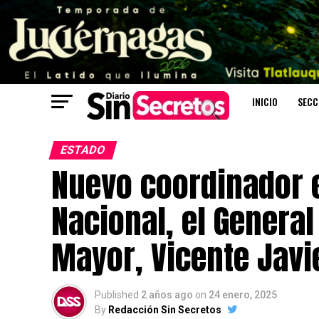
INICIO
SECC
ESTADO
Nuevo coordinador e
Nacional, el General
Mayor, Vicente Jav
Published
2 años ago
on
24 enero, 2025
By
Redacción Sin Secretos