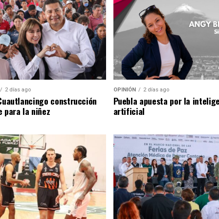
2 días ago
OPINIÓN
2 días ago
 Cuautlancingo construcción
Puebla apuesta por la intelig
e para la niñez
artificial