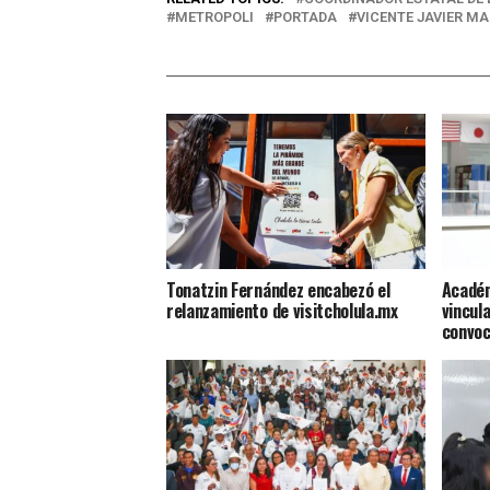
METROPOLI
PORTADA
VICENTE JAVIER M
Tonatzin Fernández encabezó el
Académ
relanzamiento de visitcholula.mx
vincula
convoc