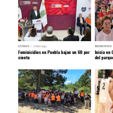
ESTADO
2 días ago
MUNICIPIOS
Feminicidios en Puebla bajan un 60 por
Inicia en
ciento
del parqu