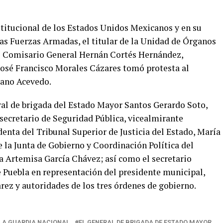
stitucional de los Estados Unidos Mexicanos y en su
s Fuerzas Armadas, el titular de la Unidad de Órganos
el Comisario General Hernán Cortés Hernández,
José Francisco Morales Cázares tomó protesta al
jano Acevedo.
ral de brigada del Estado Mayor Santos Gerardo Soto,
secretario de Seguridad Pública, vicealmirante
enta del Tribunal Superior de Justicia del Estado, María
e la Junta de Gobierno y Coordinación Política del
 Artemisa García Chávez; así como el secretario
 Puebla en representación del presidente municipal,
rez y autoridades de los tres órdenes de gobierno.
LA GUARDIA NACIONAL
EL GENERAL DE BRIGADA DE ESTADO MAYOR