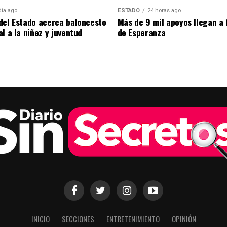
día ago
ESTADO
24 horas ago
del Estado acerca baloncesto
Más de 9 mil apoyos llegan a 
l a la niñez y juventud
de Esperanza
INICIO
SECCIONES
ENTRETENIMIENTO
OPINIÓN