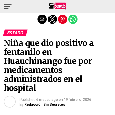
Salir de la versión móvil
ESTADO
Niña que dio positivo a
fentanilo en
Huauchinango fue por
medicamentos
administrados en el
hospital
Published
6 meses ago
on
19 febrero, 2026
By
Redacción Sin Secretos