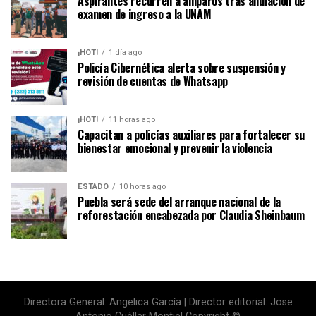
Aspirantes recurren a amparos tras anulación de
examen de ingreso a la UNAM
¡HOT!
1 día ago
Policía Cibernética alerta sobre suspensión y
revisión de cuentas de Whatsapp
¡HOT!
11 horas ago
Capacitan a policías auxiliares para fortalecer su
bienestar emocional y prevenir la violencia
ESTADO
10 horas ago
Puebla será sede del arranque nacional de la
reforestación encabezada por Claudia Sheinbaum
Directora General: Angelica García | Director editorial: Jose