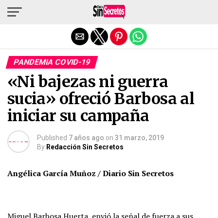
Salir de la versión móvil
PANDEMIA COVID-19
«Ni bajezas ni guerra
sucia» ofreció Barbosa al
iniciar su campaña
Published
7 años ago
on
31 marzo, 2019
By
Redacción Sin Secretos
Angélica García Muñoz / Diario Sin Secretos
Miguel Barbosa Huerta, envió la señal de fuerza a sus