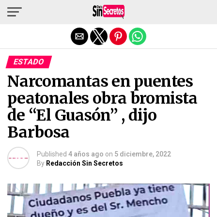
Salir de la versión móvil
ESTADO
Narcomantas en puentes
peatonales obra bromista
de “El Guasón” , dijo
Barbosa
Published
4 años ago
on
5 diciembre, 2022
By
Redacción Sin Secretos