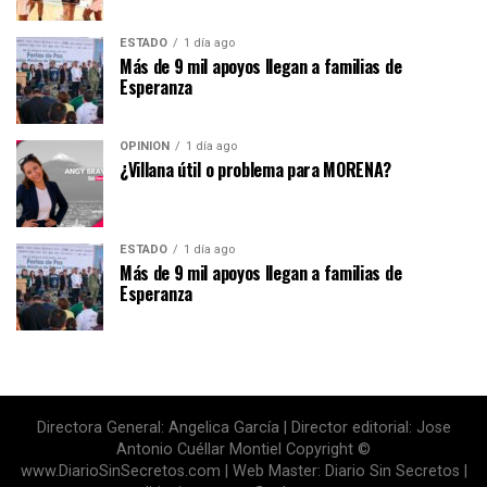
ESTADO
1 día ago
Más de 9 mil apoyos llegan a familias de
Esperanza
OPINIÓN
1 día ago
¿Villana útil o problema para MORENA?
ESTADO
1 día ago
Más de 9 mil apoyos llegan a familias de
Esperanza
Directora General: Angelica García | Director editorial: Jose
Antonio Cuéllar Montiel Copyright ©
www.DiarioSinSecretos.com | Web Master: Diario Sin Secretos |