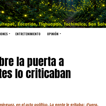
IONES
ENTRETENIMIENTO
OPINIÓN
bre la puerta a
es lo criticaban
guez, en el acto político. La gente le gritaba: ¡Fuera,