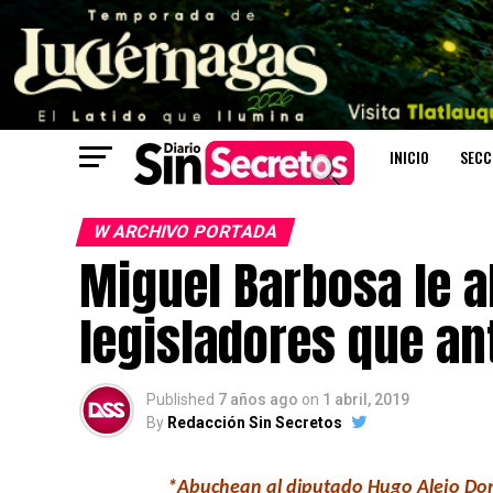
INICIO
SECC
W ARCHIVO PORTADA
Miguel Barbosa le a
legisladores que ant
Published
7 años ago
on
1 abril, 2019
By
Redacción Sin Secretos
*Abuchean al diputado Hugo Alejo Domín