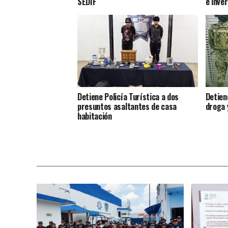
SEDIF
e inve
Detiene Policía Turística a dos
Detien
presuntos asaltantes de casa
droga 
habitación