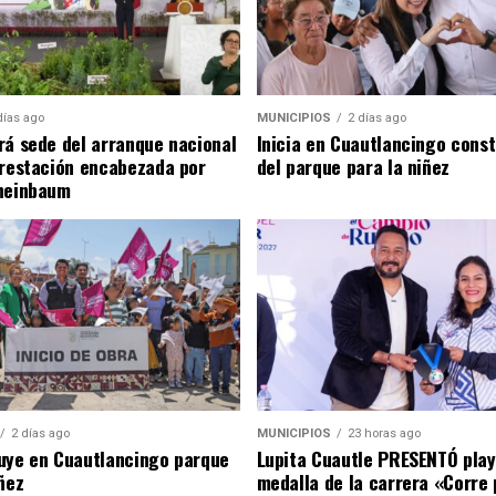
días ago
MUNICIPIOS
2 días ago
rá sede del arranque nacional
Inicia en Cuautlancingo cons
orestación encabezada por
del parque para la niñez
heinbaum
2 días ago
MUNICIPIOS
23 horas ago
uye en Cuautlancingo parque
Lupita Cuautle PRESENTÓ play
ñez
medalla de la carrera «Corre 