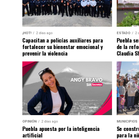
¡HOT!
2 días ago
ESTADO
2 
Capacitan a policías auxiliares para
Puebla se
fortalecer su bienestar emocional y
de la ref
prevenir la violencia
Claudia S
OPINIÓN
2 días ago
MUNICIPIOS
Puebla apuesta por la inteligencia
Se constr
artificial
para la ni