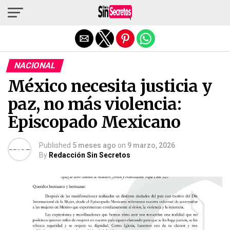
Salir de la versión móvil
NACIONAL
México necesita justicia y
paz, no más violencia:
Episcopado Mexicano
Published
5 meses ago
on
9 marzo, 2026
By
Redacción Sin Secretos