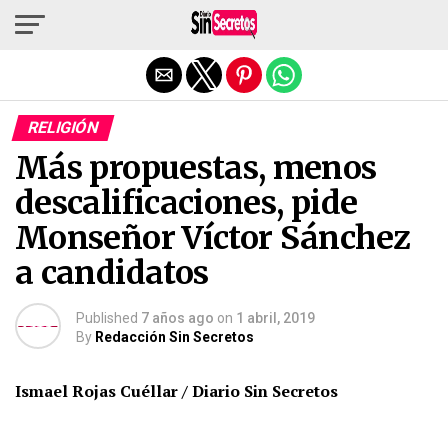
Salir de la versión móvil
RELIGIÓN
Más propuestas, menos
descalificaciones, pide
Monseñor Víctor Sánchez
a candidatos
Published
7 años ago
on
1 abril, 2019
By
Redacción Sin Secretos
Ismael Rojas Cuéllar / Diario Sin Secretos