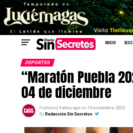
INICIO
SECC
DEPORTES
“Maratón Puebla 20
04 de diciembre
Published
4 años ago
on
14 noviembre, 2022
By
Redacción Sin Secretos