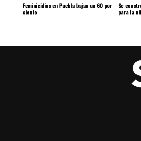
Feminicidios en Puebla bajan un 60 por
Se constr
ciento
para la ni