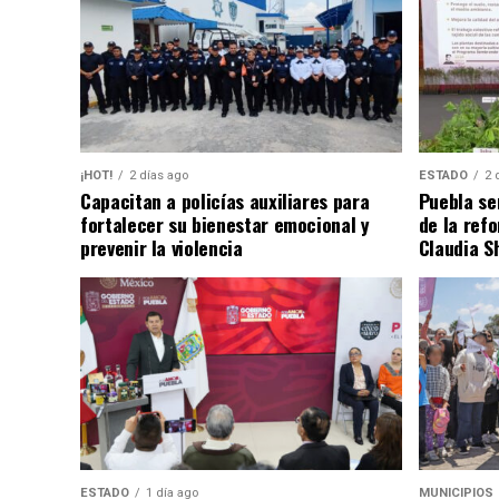
¡HOT!
2 días ago
ESTADO
2 
Capacitan a policías auxiliares para
Puebla se
fortalecer su bienestar emocional y
de la ref
prevenir la violencia
Claudia S
ESTADO
1 día ago
MUNICIPIOS