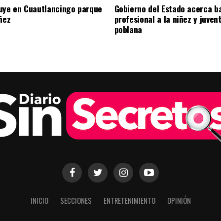
uye en Cuautlancingo parque
Gobierno del Estado acerca b
ñez
profesional a la niñez y juven
poblana
INICIO
SECCIONES
ENTRETENIMIENTO
OPINIÓN