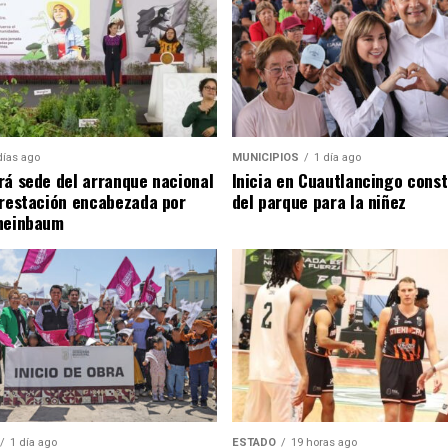
días ago
MUNICIPIOS
1 día ago
rá sede del arranque nacional
Inicia en Cuautlancingo cons
orestación encabezada por
del parque para la niñez
heinbaum
1 día ago
ESTADO
19 horas ago