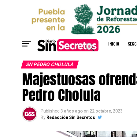
INICIO
SECC
SN PEDRO CHOLULA
Majestuosas ofrend
Pedro Cholula
Published
3 años ago
on
22 octubre, 2023
By
Redacción Sin Secretos