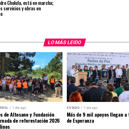
dro Cholula, está en marcha;
s servicios y obras en
so
LO MÁS LEIDO
RROL
1 día ago
ESTADO
1 día ago
os de Altosano y Fundación
Más de 9 mil apoyos llegan a 
rnada de reforestación 2026
de Esperanza
linos