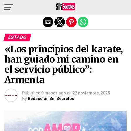
Salir de la versión móvil
ESTADO
«Los principios del karate,
han guiado mi camino en
el servicio público”:
Armenta
Published
9 meses ago
on
22 noviembre, 2025
By
Redacción Sin Secretos