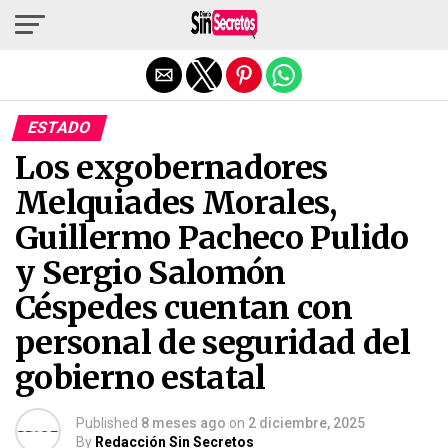
Salir de la versión móvil
ESTADO
Los exgobernadores
Melquiades Morales,
Guillermo Pacheco Pulido
y Sergio Salomón
Céspedes cuentan con
personal de seguridad del
gobierno estatal
Published
8 meses ago
on
2 diciembre, 2025
By
Redacción Sin Secretos