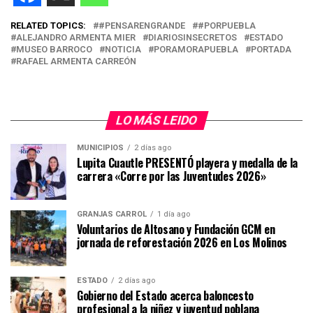
RELATED TOPICS:
#PENSARENGRANDE
#PORPUEBLA
ALEJANDRO ARMENTA MIER
DIARIOSINSECRETOS
ESTADO
MUSEO BARROCO
NOTICIA
PORAMORAPUEBLA
PORTADA
RAFAEL ARMENTA CARREÓN
LO MÁS LEIDO
MUNICIPIOS
2 días ago
Lupita Cuautle PRESENTÓ playera y medalla de la
carrera «Corre por las Juventudes 2026»
GRANJAS CARROL
1 día ago
Voluntarios de Altosano y Fundación GCM en
jornada de reforestación 2026 en Los Molinos
ESTADO
2 días ago
Gobierno del Estado acerca baloncesto
profesional a la niñez y juventud poblana