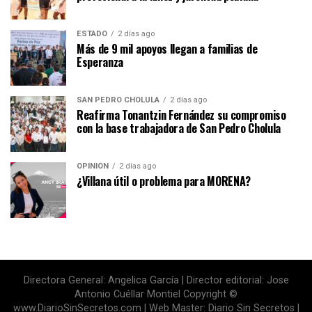
ESTADO
2 días ago
Más de 9 mil apoyos llegan a familias de
Esperanza
SAN PEDRO CHOLULA
2 días ago
Reafirma Tonantzin Fernández su compromiso
con la base trabajadora de San Pedro Cholula
OPINIÓN
2 días ago
¿Villana útil o problema para MORENA?
Directora General: Angelica García | Director editorial: Jose
Antonio Cuéllar Montiel Copyright ©
www.DiarioSinSecretos.com | Web Master: Diario Sin Secretos |