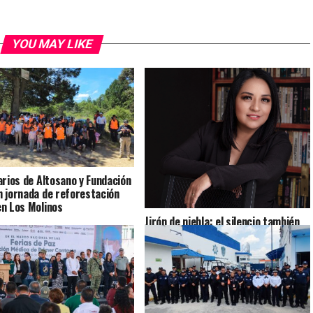
YOU MAY LIKE
arios de Altosano y Fundación
 jornada de reforestación
n Los Molinos
Jirón de niebla: el silencio también
cuenta historias