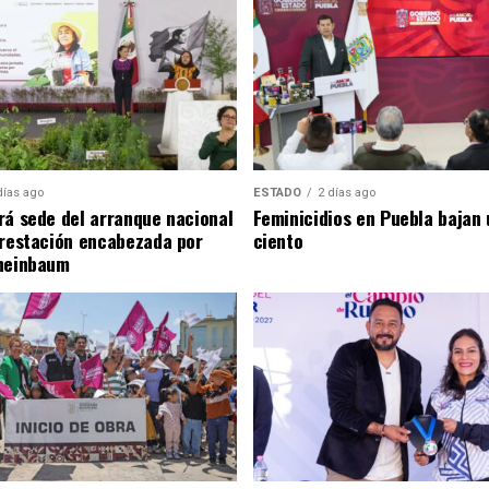
días ago
ESTADO
2 días ago
rá sede del arranque nacional
Feminicidios en Puebla bajan 
orestación encabezada por
ciento
heinbaum