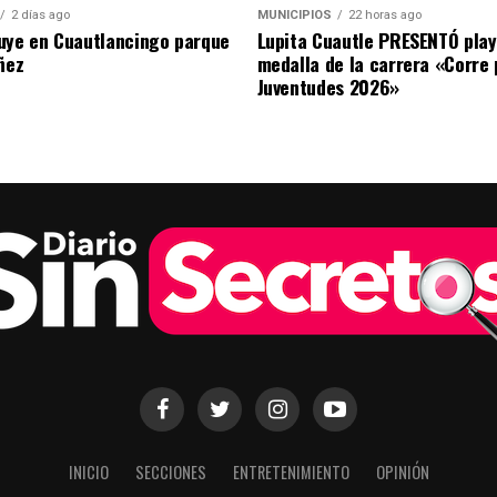
2 días ago
MUNICIPIOS
22 horas ago
uye en Cuautlancingo parque
Lupita Cuautle PRESENTÓ play
ñez
medalla de la carrera «Corre 
Juventudes 2026»
INICIO
SECCIONES
ENTRETENIMIENTO
OPINIÓN