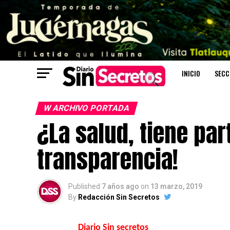
INICIO
SECC
W ARCHIVO PORTADA
¿La salud, tiene par
transparencia!
Published
7 años ago
on
13 marzo, 2019
By
Redacción Sin Secretos
Diario Sin secretos