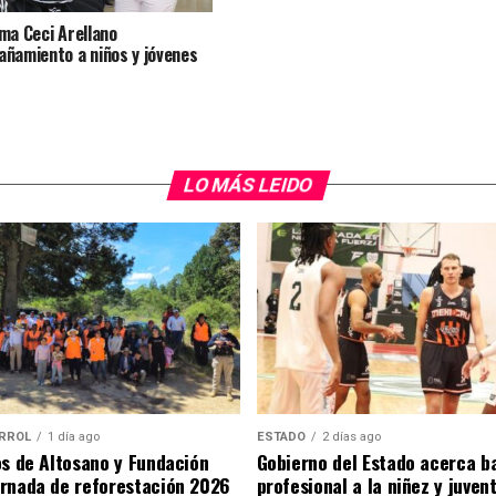
ma Ceci Arellano
ñamiento a niños y jóvenes
LO MÁS LEIDO
RROL
1 día ago
ESTADO
2 días ago
os de Altosano y Fundación
Gobierno del Estado acerca b
rnada de reforestación 2026
profesional a la niñez y juven