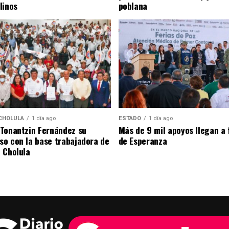
linos
poblana
CHOLULA
1 día ago
ESTADO
1 día ago
Tonantzin Fernández su
Más de 9 mil apoyos llegan a 
o con la base trabajadora de
de Esperanza
 Cholula