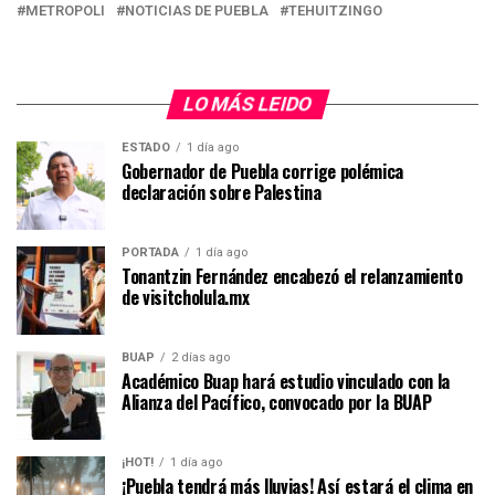
METROPOLI
NOTICIAS DE PUEBLA
TEHUITZINGO
LO MÁS LEIDO
ESTADO
1 día ago
Gobernador de Puebla corrige polémica
declaración sobre Palestina
PORTADA
1 día ago
Tonantzin Fernández encabezó el relanzamiento
de visitcholula.mx
BUAP
2 días ago
Académico Buap hará estudio vinculado con la
Alianza del Pacífico, convocado por la BUAP
¡HOT!
1 día ago
¡Puebla tendrá más lluvias! Así estará el clima en