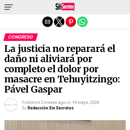
Salir de la versión móvil
CONGRESO
La justicia no reparará el
daño ni aliviará por
completo el dolor por
masacre en Tehuyitzingo:
Pável Gaspar
Published
3 meses ago
on
19 mayo, 2026
By
Redacción Sin Secretos