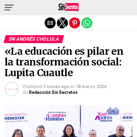
Salir de la versión móvil
SN ANDRÉS CHOLULA
«La educación es pilar en
la transformación social:
Lupita Cuautle
Published
5 meses ago
on
18 marzo, 2026
By
Redacción Sin Secretos