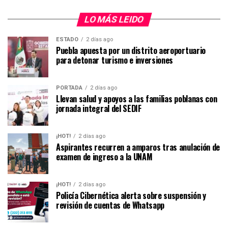
LO MÁS LEIDO
ESTADO
2 días ago
Puebla apuesta por un distrito aeroportuario
para detonar turismo e inversiones
PORTADA
2 días ago
Llevan salud y apoyos a las familias poblanas con
jornada integral del SEDIF
¡HOT!
2 días ago
Aspirantes recurren a amparos tras anulación de
examen de ingreso a la UNAM
¡HOT!
2 días ago
Policía Cibernética alerta sobre suspensión y
revisión de cuentas de Whatsapp