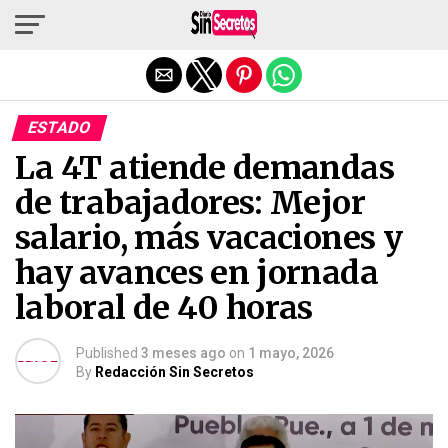
Salir de la versión móvil
ESTADO
La 4T atiende demandas
de trabajadores: Mejor
salario, más vacaciones y
hay avances en jornada
laboral de 40 horas
Published
3 meses ago
on
1 mayo, 2026
By
Redacción Sin Secretos