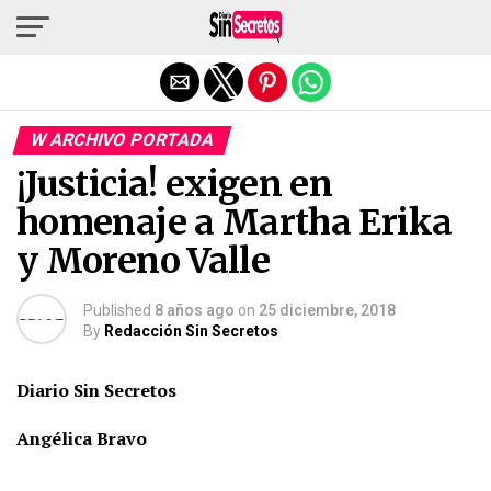
Salir de la versión móvil
W ARCHIVO PORTADA
¡Justicia! exigen en
homenaje a Martha Erika
y Moreno Valle
Published
8 años ago
on
25 diciembre, 2018
By
Redacción Sin Secretos
Diario Sin Secretos
Angélica Bravo