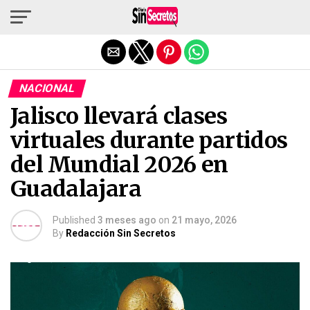
Salir de la versión móvil
NACIONAL
Jalisco llevará clases
virtuales durante partidos
del Mundial 2026 en
Guadalajara
Published
3 meses ago
on
21 mayo, 2026
By
Redacción Sin Secretos